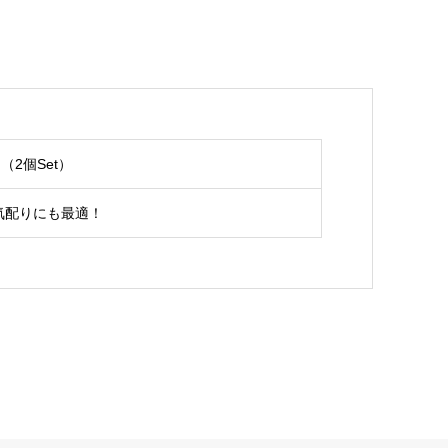
（2個Set）
気配りにも最適！